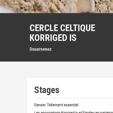
a
l
CERCLE CELTIQUE
KORRIGED IS
Douarnenez
Stages
Danser
.
Tellement
essentiel
.
Les associations Korriged is et Emglev en parten