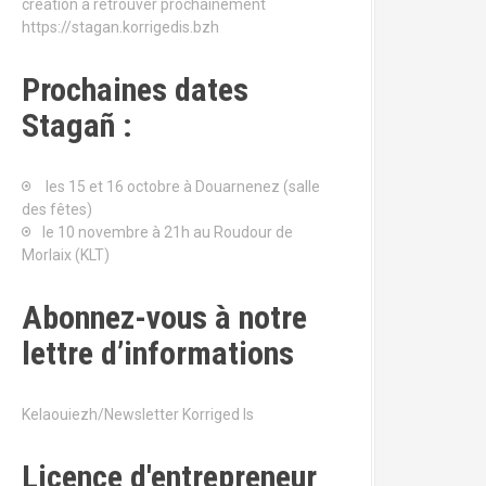
création à retrouver prochainement
https://stagan.korrigedis.bzh
Prochaines dates
Stagañ :
les 15 et 16 octobre à Douarnenez (salle
des fêtes)
le 10 novembre à 21h au Roudour de
Morlaix (KLT)
Abonnez-vous à notre
lettre d’informations
Kelaouiezh/Newsletter Korriged Is
Licence d'entrepreneur