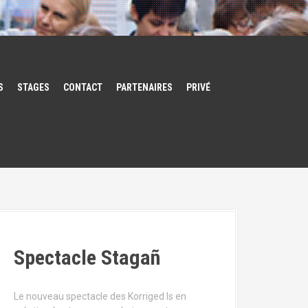
S
STAGES
CONTACT
PARTENAIRES
PRIVÉ
Spectacle Stagañ
Le nouveau spectacle des Korriged Is en